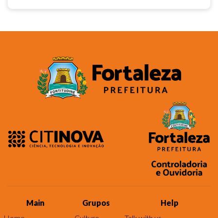
Main
Grupos
Help
Home
Culture
Talk with us