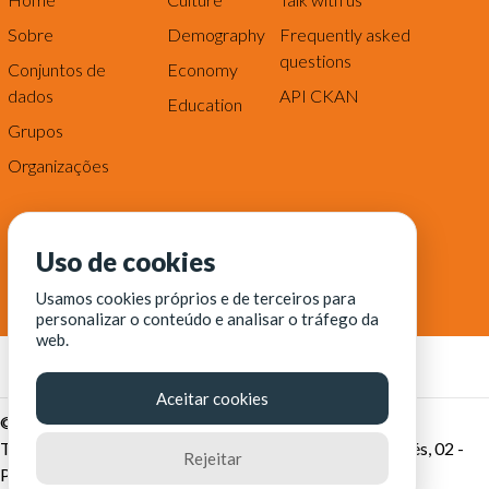
Sobre
Demography
Frequently asked
questions
Conjuntos de
Economy
dados
API CKAN
Education
Grupos
Organizações
Uso de cookies
Usamos cookies próprios e de terceiros para
personalizar o conteúdo e analisar o tráfego da
web.
Aceitar cookies
© Fortaleza Digital || CITINOVA - Fundação de Ciência,
Tecnologia e Inovação de Fortaleza - Rua dos Tremembés, 02 -
Rejeitar
Praia de Iracema - Fortaleza-CE