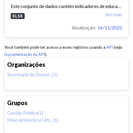
Este conjunto de dados contém indicadores de educação, longevidade e renda para cada bairro de Fortaleza. Esses três indicadores juntos formam o Indice de Desenvolvimento Humano...
Ver mais
XLSX
Atualização:
16/11/2022
Você também pode ter acesso a esses registros usando a
API
(veja
Documentação da API
).
Organizações
Secretaria de Desen...(1)
Grupos
Gestão Pública(1)
Meio ambiente e Urb...(1)