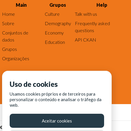
Main
Grupos
Help
Home
Culture
Talk with us
Sobre
Demography
Frequently asked
questions
Conjuntos de
Economy
dados
API CKAN
Education
Grupos
Organizações
Uso de cookies
Usamos cookies próprios e de terceiros para
personalizar o conteúdo e analisar o tráfego da
web.
Aceitar cookies
© Fortaleza Digital || CITINOVA - Fundação de Ciência,