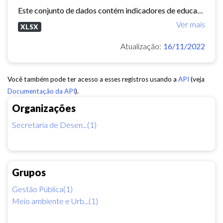
Este conjunto de dados contém indicadores de educação, longevidade e renda para cada bairro de Fortaleza. Esses três indicadores juntos formam o Indice de Desenvolvimento Humano...
Ver mais
XLSX
Atualização:
16/11/2022
Você também pode ter acesso a esses registros usando a
API
(veja
Documentação da API
).
Organizações
Secretaria de Desen...(1)
Grupos
Gestão Pública(1)
Meio ambiente e Urb...(1)