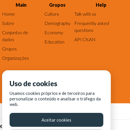
Main
Grupos
Help
Home
Culture
Talk with us
Sobre
Demography
Frequently asked
questions
Conjuntos de
Economy
dados
API CKAN
Education
Grupos
Organizações
Uso de cookies
Usamos cookies próprios e de terceiros para
personalizar o conteúdo e analisar o tráfego da
web.
Aceitar cookies
© Fortaleza Digital || CITINOVA - Fundação de Ciência,