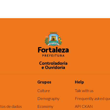
Grupos
Help
Culture
Talk with us
Demography
Frequently asked qu
tos de dados
Economy
API CKAN