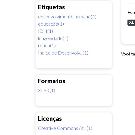
Etiquetas
desenvolvimento humano(1)
XL
educação(1)
IDH(1)
longevidade(1)
renda(1)
Índice de Desenvolv...(1)
Você ta
Formatos
XLSX(1)
Licenças
Creative Commons At...(1)