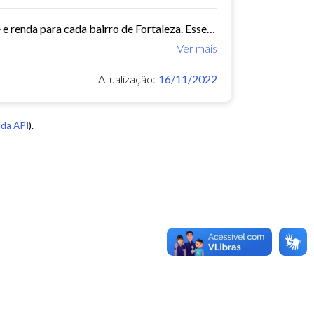
Este conjunto de dados contém indicadores de educação, longevidade e renda para cada bairro de Fortaleza. Esses três indicadores juntos formam o Indice de Desenvolvimento Humano...
Ver mais
Atualização:
16/11/2022
da API
).