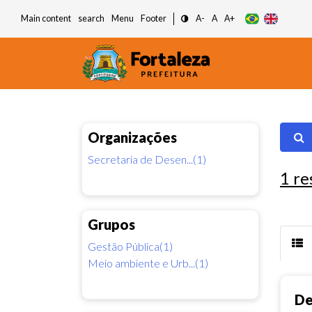
Main content
search
Menu
Footer
A-
A
A+
Organizações
Secretaria de Desen...(1)
1
re
Grupos
Gestão Pública(1)
Meio ambiente e Urb...(1)
De