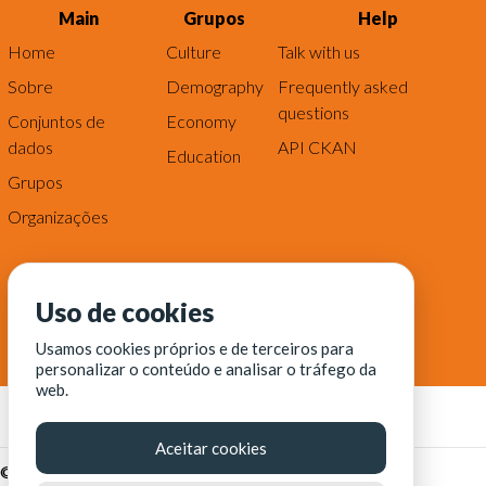
Main
Grupos
Help
Home
Culture
Talk with us
Sobre
Demography
Frequently asked
questions
Conjuntos de
Economy
dados
API CKAN
Education
Grupos
Organizações
Uso de cookies
Usamos cookies próprios e de terceiros para
personalizar o conteúdo e analisar o tráfego da
web.
Aceitar cookies
© Fortaleza Digital || CITINOVA - Fundação de Ciência,