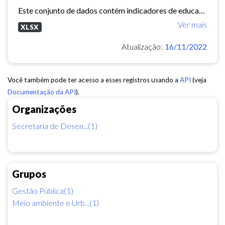
Este conjunto de dados contém indicadores de educação, longevidade e renda para cada bairro de Fortaleza. Esses três indicadores juntos formam o Indice de Desenvolvimento Humano...
Ver mais
XLSX
Atualização:
16/11/2022
Você também pode ter acesso a esses registros usando a
API
(veja
Documentação da API
).
Organizações
Secretaria de Desen...(1)
Grupos
Gestão Pública(1)
Meio ambiente e Urb...(1)