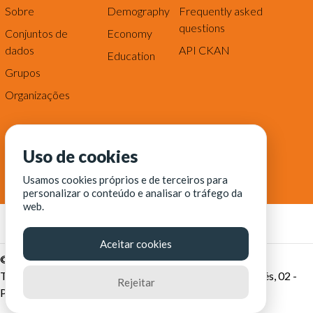
Sobre
Demography
Frequently asked
questions
Conjuntos de
Economy
dados
API CKAN
Education
Grupos
Organizações
Uso de cookies
Usamos cookies próprios e de terceiros para
personalizar o conteúdo e analisar o tráfego da
web.
Aceitar cookies
© Fortaleza Digital || CITINOVA - Fundação de Ciência,
Tecnologia e Inovação de Fortaleza - Rua dos Tremembés, 02 -
Rejeitar
Praia de Iracema - Fortaleza-CE