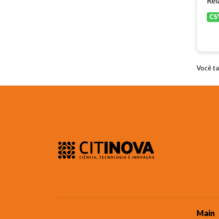
Rel
CS
Você ta
Main