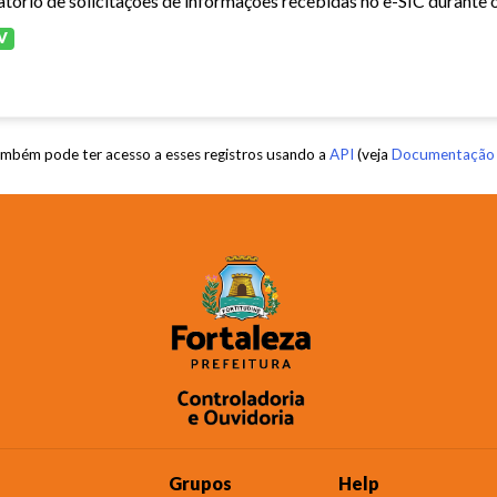
atório de solicitações de informações recebidas no e-SIC durante 
V
mbém pode ter acesso a esses registros usando a
API
(veja
Documentação 
Grupos
Help