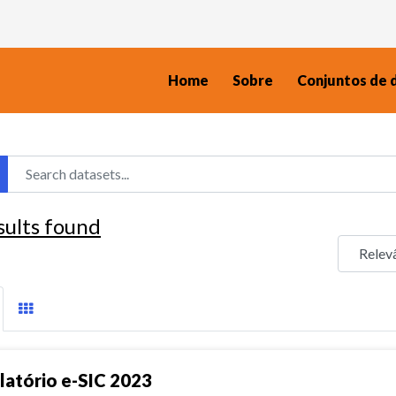
Home
Sobre
Conjuntos de 
sults found
latório e-SIC 2023