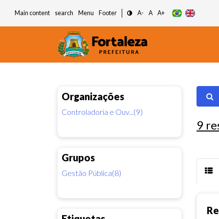
Main content
search
Menu
Footer
A-
A
A+
Organizações
Controladoria e Ouv...(9)
9
re
Grupos
Gestão Pública(8)
Re
Etiquetas