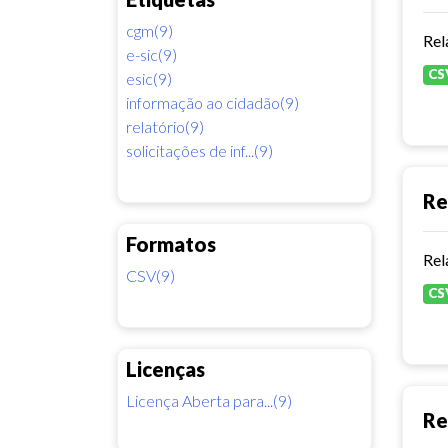
cgm(9)
Rel
e-sic(9)
CS
esic(9)
informação ao cidadão(9)
relatório(9)
solicitações de inf...(9)
Re
Formatos
Rel
CSV(9)
CS
Licenças
Licença Aberta para...(9)
Re