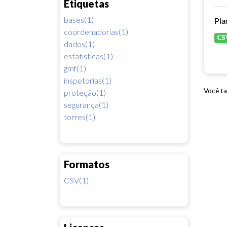
Etiquetas
bases(1)
coordenadorias(1)
CS
dados(1)
estatisticas(1)
gmf(1)
inspetorias(1)
Você ta
proteção(1)
segurança(1)
torres(1)
Formatos
CSV(1)