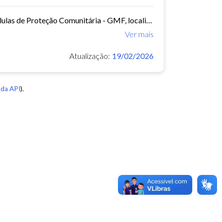
Planilha contendo os nome, datas de inauguração e localização das Células de Proteção Comunitária - GMF, localização das coordenadorias e inspetorias -GMF
Ver mais
Atualização:
19/02/2026
da API
).