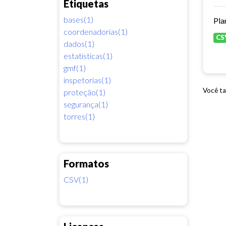
Etiquetas
bases(1)
coordenadorias(1)
CS
dados(1)
estatisticas(1)
gmf(1)
inspetorias(1)
Você ta
proteção(1)
segurança(1)
torres(1)
Formatos
CSV(1)