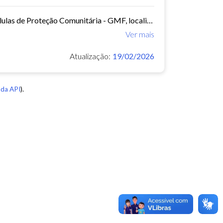
Planilha contendo os nome, datas de inauguração e localização das Células de Proteção Comunitária - GMF, localização das coordenadorias e inspetorias -GMF
Ver mais
Atualização:
19/02/2026
da API
).