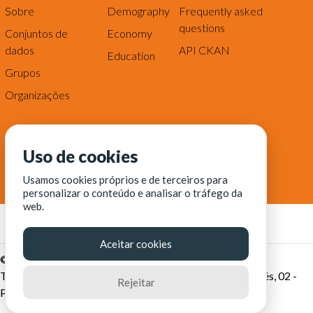
Sobre
Demography
Frequently asked
questions
Conjuntos de
Economy
dados
API CKAN
Education
Grupos
Organizações
Uso de cookies
Usamos cookies próprios e de terceiros para
personalizar o conteúdo e analisar o tráfego da
web.
Aceitar cookies
© Fortaleza Digital || CITINOVA - Fundação de Ciência,
Tecnologia e Inovação de Fortaleza - Rua dos Tremembés, 02 -
Rejeitar
Praia de Iracema - Fortaleza-CE