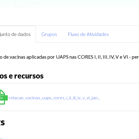
junto de dados
Grupos
Fluxo de Atividades
 de vacinas aplicadas por UAPS nas CORES I, II, III, IV, V e VI - pe
os e recursos
relacao_vacinas_uaps_cores_i_ii_iii_iv_v_vi_jan...
SV
gs
de