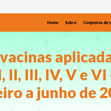
Home
Sobre
Conjuntos de 
 vacinas aplicad
II, III, IV, V e V
eiro a junho de 2