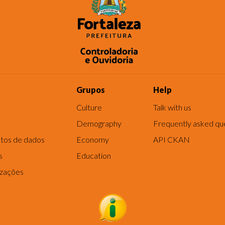
Grupos
Help
Culture
Talk with us
Demography
Frequently asked qu
tos de dados
Economy
API CKAN
s
Education
izações