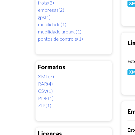
frota(3)
X
empresas(2)
gps(1)
mobilidade(1)
mobilidade urbana(1)
pontos de controle(1)
Li
Est
Formatos
X
XML(7)
RAR(4)
CSV(1)
PDF(1)
ZIP(1)
Em
Licenças