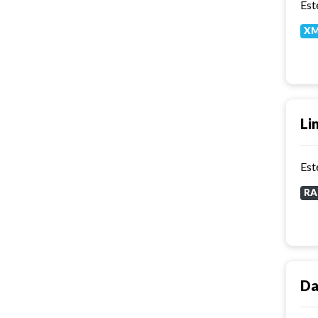
X
Li
RA
Da