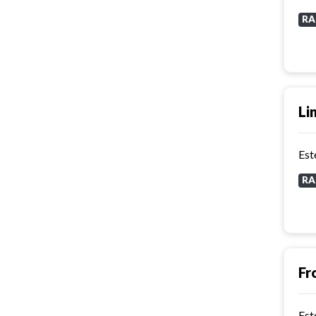
RA
Li
RA
Fr