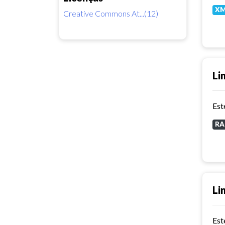
X
Creative Commons At...(12)
Li
RA
Li