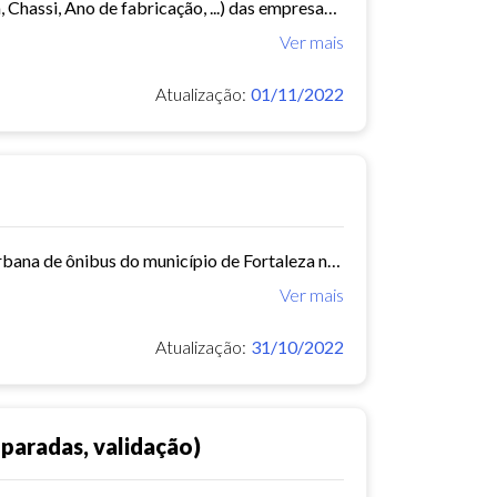
Este conjunto de dados contém informações da frota de ônibus (Placa, Chassi, Ano de fabricação, ...) das empresas de Transporte Público Municipal. Mês de referência: 04/2015.
Ver mais
Atualização:
01/11/2022
Este conjunto de dados contém informações sobre as linhas da rede urbana de ônibus do município de Fortaleza no ano de 2015.
Ver mais
Atualização:
31/10/2022
paradas, validação)