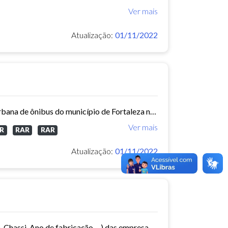
Ver mais
Atualização:
01/11/2022
Este conjunto de dados contém informações sobre as linhas da rede urbana de ônibus do município de Fortaleza no ano de 2014.
Ver mais
R
RAR
RAR
Atualização:
01/11/2022
Este conjunto de dados contém informações da frota de ônibus (Placa, Chassi, Ano de fabricação, ...) das empresas de Transporte Público Municipal. Mês de referência: 06/2014.