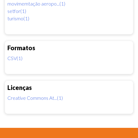
movimemtação aeropo...(1)
setfor(1)
turismo(1)
Formatos
CSV(1)
Licenças
Creative Commons At...(1)