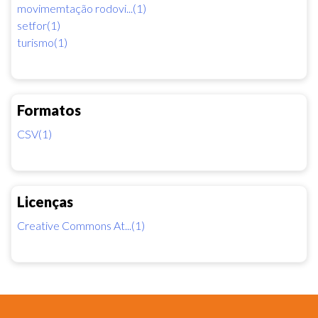
movimemtação rodovi...(1)
setfor(1)
turismo(1)
Formatos
CSV(1)
Licenças
Creative Commons At...(1)