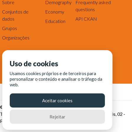
Sobre
Demography
Frequently asked
questions
Conjuntos de
Economy
dados
API CKAN
Education
Grupos
Organizações
Uso de cookies
Usamos cookies próprios e de terceiros para
personalizar o conteúdo e analisar o tráfego da
web.
Aceitar cookies
© Fortaleza Digital || CITINOVA - Fundação de Ciência,
Tecnologia e Inovação de Fortaleza - Rua dos Tremembés, 02 -
Rejeitar
Praia de Iracema - Fortaleza-CE