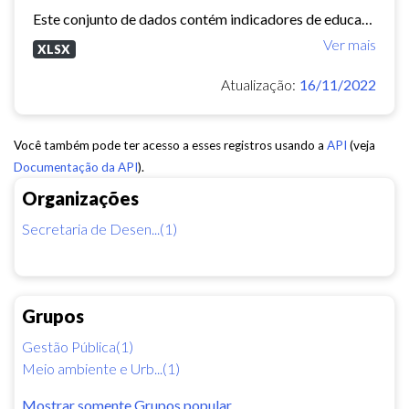
Este conjunto de dados contém indicadores de educação, longevidade e renda para cada bairro de Fortaleza. Esses três indicadores juntos formam o Indice de Desenvolvimento Humano...
Ver mais
XLSX
Atualização:
16/11/2022
Você também pode ter acesso a esses registros usando a
API
(veja
Documentação da API
).
Organizações
Secretaria de Desen...(1)
Grupos
Gestão Pública(1)
Meio ambiente e Urb...(1)
Mostrar somente Grupos popular