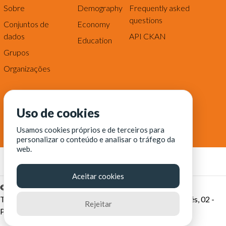
Sobre
Demography
Frequently asked
questions
Conjuntos de
Economy
dados
API CKAN
Education
Grupos
Organizações
Uso de cookies
Usamos cookies próprios e de terceiros para
personalizar o conteúdo e analisar o tráfego da
web.
Aceitar cookies
© Fortaleza Digital || CITINOVA - Fundação de Ciência,
Tecnologia e Inovação de Fortaleza - Rua dos Tremembés, 02 -
Rejeitar
Praia de Iracema - Fortaleza-CE