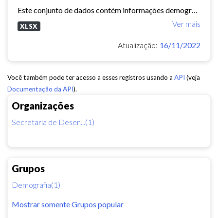
Este conjunto de dados contém informações demográficas (população masculina, população feminina, média de moradores por domicílio, etc) para cada bairro e regional de Fortaleza...
Ver mais
XLSX
Atualização:
16/11/2022
Você também pode ter acesso a esses registros usando a
API
(veja
Documentação da API
).
Organizações
Secretaria de Desen...(1)
Grupos
Demografia(1)
Mostrar somente Grupos popular