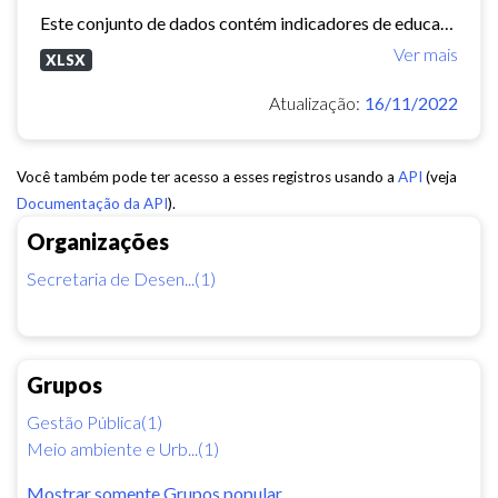
Este conjunto de dados contém indicadores de educação, longevidade e renda para cada bairro de Fortaleza. Esses três indicadores juntos formam o Indice de Desenvolvimento Humano...
Ver mais
XLSX
Atualização:
16/11/2022
Você também pode ter acesso a esses registros usando a
API
(veja
Documentação da API
).
Organizações
Secretaria de Desen...(1)
Grupos
Gestão Pública(1)
Meio ambiente e Urb...(1)
Mostrar somente Grupos popular