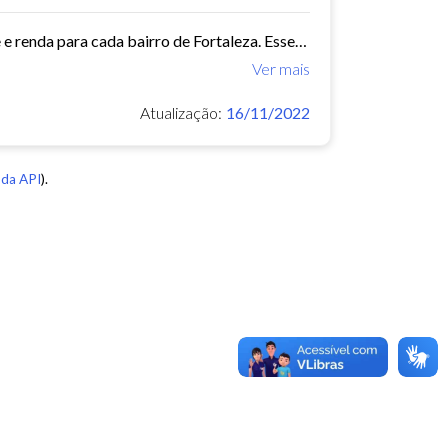
Este conjunto de dados contém indicadores de educação, longevidade e renda para cada bairro de Fortaleza. Esses três indicadores juntos formam o Indice de Desenvolvimento Humano...
Ver mais
Atualização:
16/11/2022
da API
).