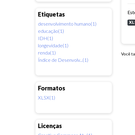
Etiquetas
XL
desenvolvimento humano(1)
educação(1)
IDH(1)
longevidade(1)
renda(1)
Você ta
Índice de Desenvolv...(1)
Formatos
XLSX(1)
Licenças