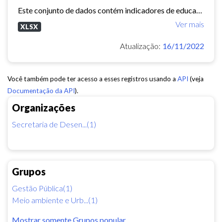
Este conjunto de dados contém indicadores de educação, longevidade e renda para cada bairro de Fortaleza. Esses três indicadores juntos formam o Indice de Desenvolvimento Humano...
Ver mais
XLSX
Atualização:
16/11/2022
Você também pode ter acesso a esses registros usando a
API
(veja
Documentação da API
).
Organizações
Secretaria de Desen...(1)
Grupos
Gestão Pública(1)
Meio ambiente e Urb...(1)
Mostrar somente Grupos popular