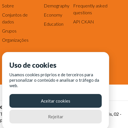
Sobre
Demography
Frequently asked
questions
Conjuntos de
Economy
dados
API CKAN
Education
Grupos
Organizações
Uso de cookies
Usamos cookies próprios e de terceiros para
personalizar o conteúdo e analisar o tráfego da
web.
Aceitar cookies
© Fortaleza Digital || CITINOVA - Fundação de Ciência,
Tecnologia e Inovação de Fortaleza - Rua dos Tremembés, 02 -
Rejeitar
Praia de Iracema - Fortaleza-CE