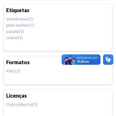
Etiquetas
aerodromos(1)
pinto martins(1)
pzpana(1)
seuma(1)
Formatos
KML(1)
Licenças
Outra (Aberta)(1)