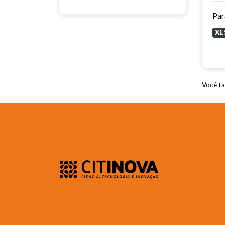
Par
XL
Você ta