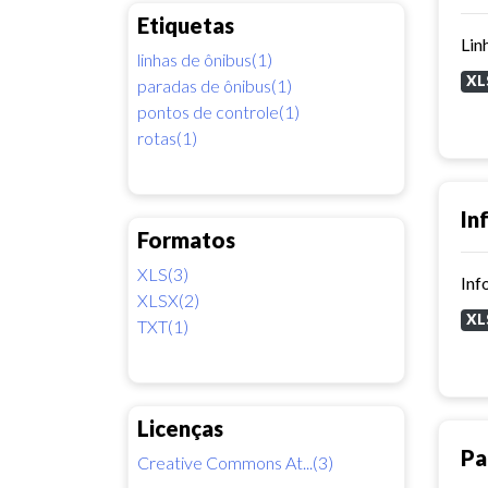
Etiquetas
Lin
linhas de ônibus(1)
XL
paradas de ônibus(1)
pontos de controle(1)
rotas(1)
In
Formatos
XLS(3)
Inf
XLSX(2)
XL
TXT(1)
Licenças
Pa
Creative Commons At...(3)