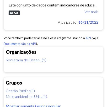
Este conjunto de dados contém indicadores de educação, longevidade e renda para cada bairro de Fortaleza. Esses três indicadores juntos formam o Indice de Desenvolvimento Humano...
Ver mais
XLSX
Atualização:
16/11/2022
Você também pode ter acesso a esses registros usando a
API
(veja
Documentação da API
).
Organizações
Secretaria de Desen...(1)
Grupos
Gestão Pública(1)
Meio ambiente e Urb...(1)
Mostrar somente Grupos popular