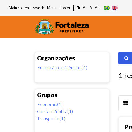
Main content
search
Menu
Footer
A-
A
A+
Organizações
Fundação de Ciência...(1)
1
re
Grupos
Economia(1)
Gestão Pública(1)
Transporte(1)
Pr