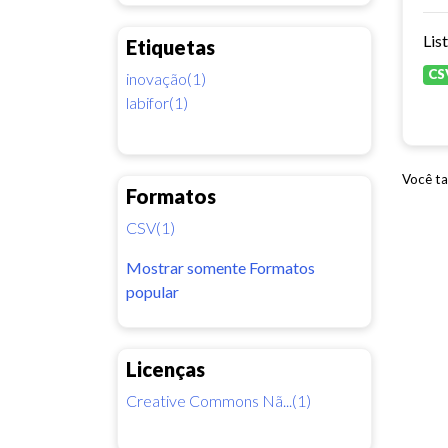
Lis
Etiquetas
CS
inovação(1)
labifor(1)
Você ta
Formatos
CSV(1)
Mostrar somente Formatos
popular
Licenças
Creative Commons Nã...(1)