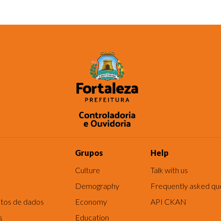
Grupos
Help
Culture
Talk with us
Demography
Frequently asked qu
tos de dados
Economy
API CKAN
s
Education