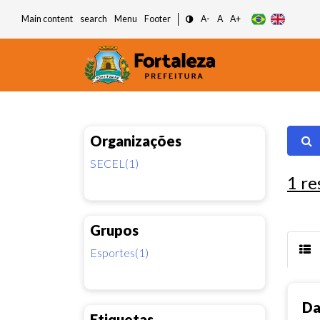
Main content
search
Menu
Footer
A-
A
A+
Organizações
SECEL(1)
1
re
Grupos
Esportes(1)
Da
Etiquetas