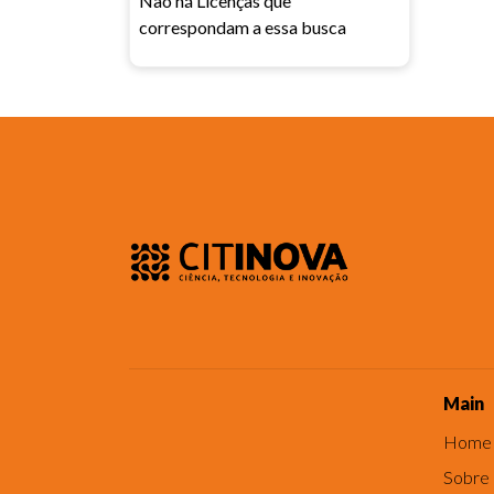
Não há Licenças que
correspondam a essa busca
Main
Home
Sobre