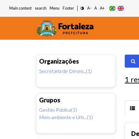
Main content
search
Menu
Footer
A-
A
A+
Organizações
Secretaria de Desen...(1)
1
re
Grupos
Gestão Pública(1)
Meio ambiente e Urb...(1)
De