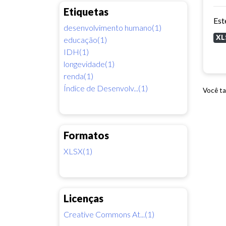
Etiquetas
desenvolvimento humano(1)
XL
educação(1)
IDH(1)
longevidade(1)
renda(1)
Índice de Desenvolv...(1)
Você ta
Formatos
XLSX(1)
Licenças
Creative Commons At...(1)