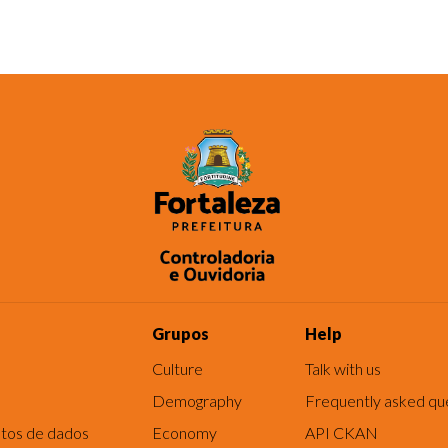
Grupos
Help
Culture
Talk with us
Demography
Frequently asked qu
tos de dados
Economy
API CKAN