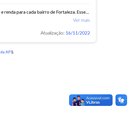
Este conjunto de dados contém indicadores de educação, longevidade e renda para cada bairro de Fortaleza. Esses três indicadores juntos formam o Indice de Desenvolvimento Humano...
Ver mais
Atualização:
16/11/2022
da API
).