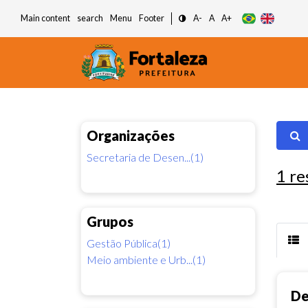
Main content
search
Menu
Footer
A-
A
A+
Organizações
Secretaria de Desen...(1)
1
re
Grupos
Gestão Pública(1)
Meio ambiente e Urb...(1)
De