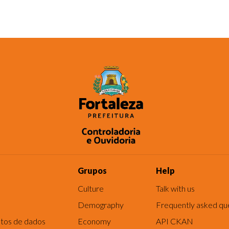
Grupos
Help
Culture
Talk with us
Demography
Frequently asked qu
tos de dados
Economy
API CKAN