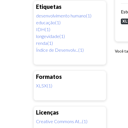
Etiquetas
desenvolvimento humano(1)
XL
educação(1)
IDH(1)
longevidade(1)
renda(1)
Índice de Desenvolv...(1)
Você ta
Formatos
XLSX(1)
Licenças
Creative Commons At...(1)