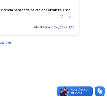
Este conjunto de dados contém indicadores de educação, longevidade e renda para cada bairro de Fortaleza. Esses três indicadores juntos formam o Indice de Desenvolvimento Humano...
Ver mais
Atualização:
16/11/2022
da API
).