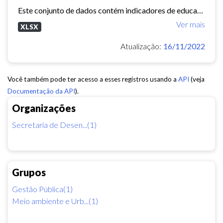
Este conjunto de dados contém indicadores de educação, longevidade e renda para cada bairro de Fortaleza. Esses três indicadores juntos formam o Indice de Desenvolvimento Humano...
Ver mais
XLSX
Atualização:
16/11/2022
Você também pode ter acesso a esses registros usando a
API
(veja
Documentação da API
).
Organizações
Secretaria de Desen...(1)
Grupos
Gestão Pública(1)
Meio ambiente e Urb...(1)