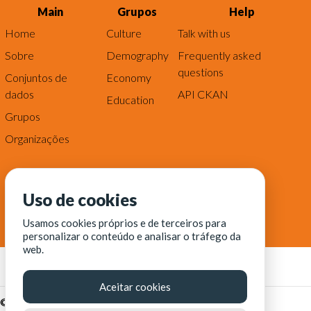
Main
Grupos
Help
Home
Culture
Talk with us
Sobre
Demography
Frequently asked
questions
Conjuntos de
Economy
dados
API CKAN
Education
Grupos
Organizações
Uso de cookies
Usamos cookies próprios e de terceiros para
personalizar o conteúdo e analisar o tráfego da
web.
Aceitar cookies
© Fortaleza Digital || CITINOVA - Fundação de Ciência,