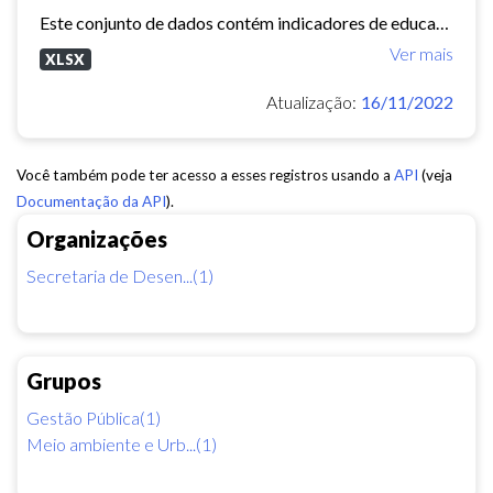
Este conjunto de dados contém indicadores de educação, longevidade e renda para cada bairro de Fortaleza. Esses três indicadores juntos formam o Indice de Desenvolvimento Humano...
Ver mais
XLSX
Atualização:
16/11/2022
Você também pode ter acesso a esses registros usando a
API
(veja
Documentação da API
).
Organizações
Secretaria de Desen...(1)
Grupos
Gestão Pública(1)
Meio ambiente e Urb...(1)