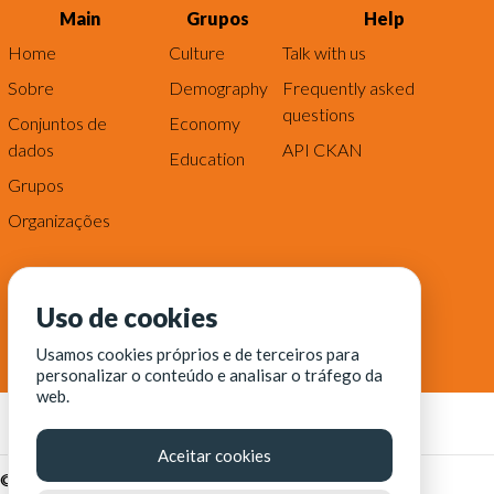
Main
Grupos
Help
Home
Culture
Talk with us
Sobre
Demography
Frequently asked
questions
Conjuntos de
Economy
dados
API CKAN
Education
Grupos
Organizações
Uso de cookies
Usamos cookies próprios e de terceiros para
personalizar o conteúdo e analisar o tráfego da
web.
Aceitar cookies
© Fortaleza Digital || CITINOVA - Fundação de Ciência,