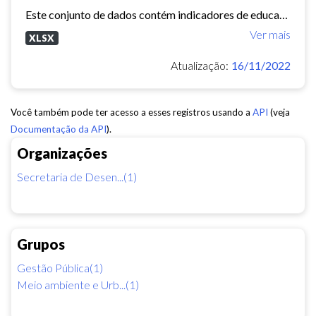
Este conjunto de dados contém indicadores de educação, longevidade e renda para cada bairro de Fortaleza. Esses três indicadores juntos formam o Indice de Desenvolvimento Humano...
Ver mais
XLSX
Atualização:
16/11/2022
Você também pode ter acesso a esses registros usando a
API
(veja
Documentação da API
).
Organizações
Secretaria de Desen...(1)
Grupos
Gestão Pública(1)
Meio ambiente e Urb...(1)