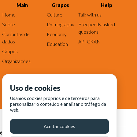
Main
Grupos
Help
Home
Culture
Talk with us
Sobre
Demography
Frequently asked
questions
Conjuntos de
Economy
dados
API CKAN
Education
Grupos
Organizações
Uso de cookies
Usamos cookies próprios e de terceiros para
personalizar o conteúdo e analisar o tráfego da
web.
Aceitar cookies
© Fortaleza Digital || CITINOVA - Fundação de Ciência,