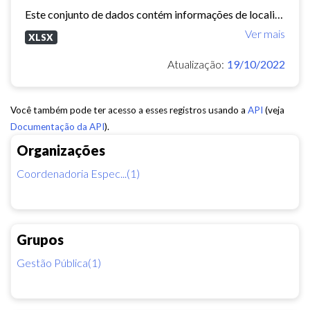
Este conjunto de dados contém informações de localização das Praças de Juventude, CEUs, Cucas, Empreendimentos do Projeto Credjovem, Escolinhas de Surf do Projeto Juventude na...
Ver mais
XLSX
Atualização:
19/10/2022
Você também pode ter acesso a esses registros usando a
API
(veja
Documentação da API
).
Organizações
Coordenadoria Espec...(1)
Grupos
Gestão Pública(1)