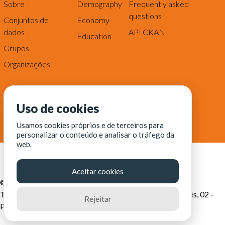
Sobre
Demography
Frequently asked
questions
Conjuntos de
Economy
dados
API CKAN
Education
Grupos
Organizações
Uso de cookies
Usamos cookies próprios e de terceiros para
personalizar o conteúdo e analisar o tráfego da
web.
Aceitar cookies
© Fortaleza Digital || CITINOVA - Fundação de Ciência,
Tecnologia e Inovação de Fortaleza - Rua dos Tremembés, 02 -
Rejeitar
Praia de Iracema - Fortaleza-CE