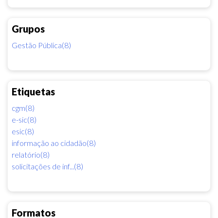
Grupos
Gestão Pública(8)
Etiquetas
cgm(8)
e-sic(8)
esic(8)
informação ao cidadão(8)
relatório(8)
solicitações de inf...(8)
Formatos