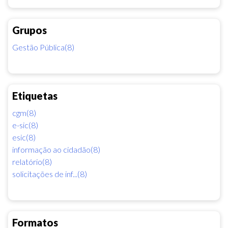
Grupos
Gestão Pública(8)
Etiquetas
cgm(8)
e-sic(8)
esic(8)
informação ao cidadão(8)
relatório(8)
solicitações de inf...(8)
Formatos