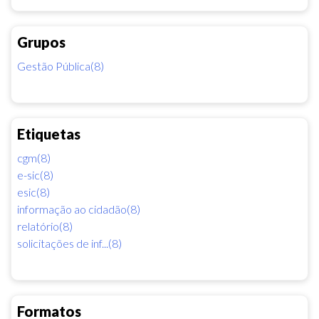
Grupos
Gestão Pública(8)
Etiquetas
cgm(8)
e-sic(8)
esic(8)
informação ao cidadão(8)
relatório(8)
solicitações de inf...(8)
Formatos