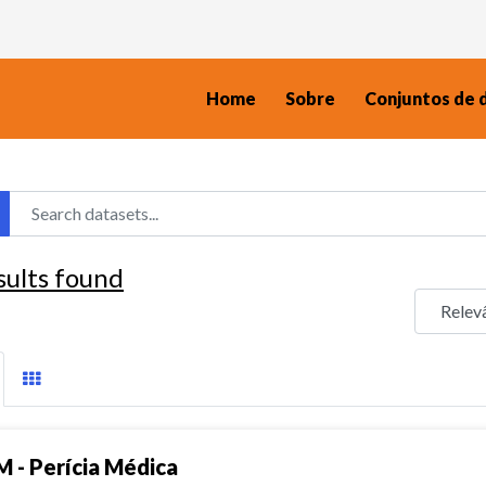
Home
Sobre
Conjuntos de 
sults found
M - Perícia Médica