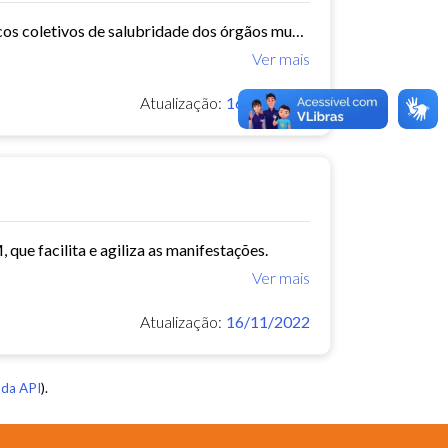
O Núcleo de Insalubridade tem como objetivo emitir pareceres técnicos coletivos de salubridade dos órgãos municipais e pareceres técnicos individuais dos servidores que postulem...
Ver mais
Atualização:
16/11/2022
que facilita e agiliza as manifestações.
Ver mais
Atualização:
16/11/2022
da API
).