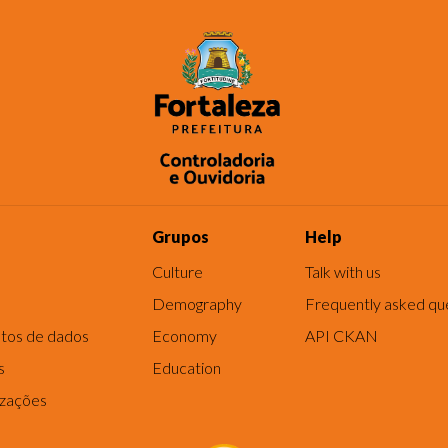
Grupos
Help
Culture
Talk with us
Demography
Frequently asked qu
tos de dados
Economy
API CKAN
s
Education
izações