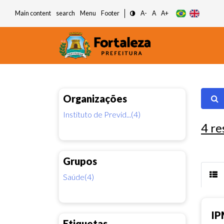
Main content
search
Menu
Footer
A-
A
A+
Organizações
Instituto de Previd...(4)
4
re
Grupos
Saúde(4)
IP
Etiquetas