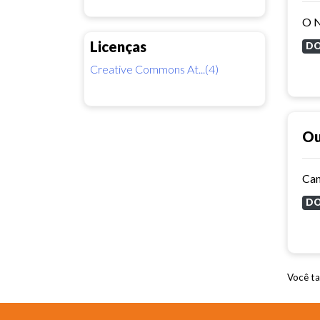
Licenças
D
Creative Commons At...(4)
Ou
Can
D
Você ta