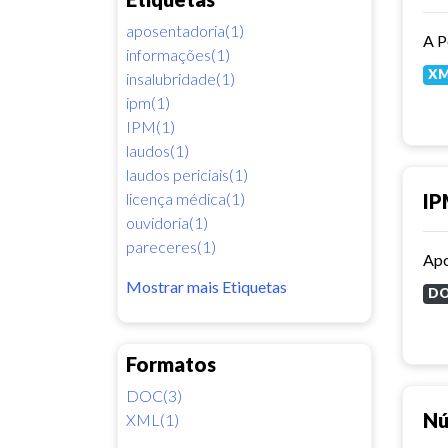
aposentadoria(1)
informações(1)
X
insalubridade(1)
ipm(1)
IPM(1)
laudos(1)
laudos periciais(1)
licença médica(1)
IP
ouvidoria(1)
pareceres(1)
Apo
Mostrar mais Etiquetas
D
Formatos
DOC(3)
Nú
XML(1)