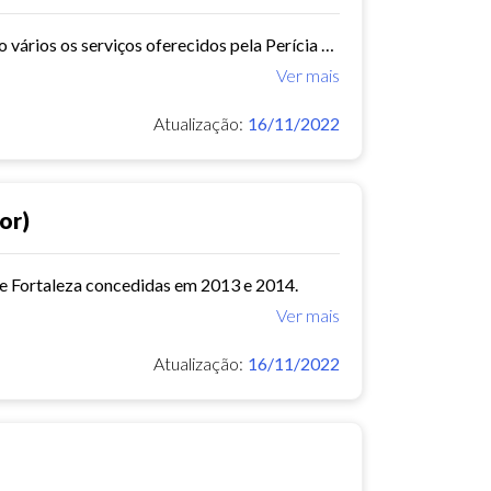
A Perícia Médica atende aos servidores do município de Fortaleza. São vários os serviços oferecidos pela Perícia Médica do IPM, como: avaliação da aptidão dos candidatos ao...
Ver mais
Atualização:
16/11/2022
or)
de Fortaleza concedidas em 2013 e 2014.
Ver mais
Atualização:
16/11/2022