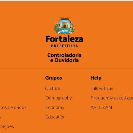
Grupos
Help
Culture
Talk with us
Demography
Frequently asked qu
tos de dados
Economy
API CKAN
s
Education
izações