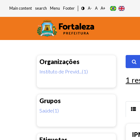
Main content
search
Menu
Footer
A-
A
A+
Organizações
Instituto de Previd...(1)
1
re
Grupos
Saúde(1)
IP
Etiquetas