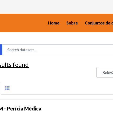
Home
Sobre
Conjuntos de 
sults found
M - Perícia Médica