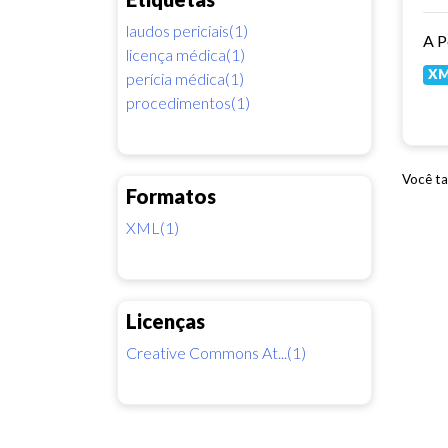
laudos periciais(1)
licença médica(1)
X
perícia médica(1)
procedimentos(1)
Você ta
Formatos
XML(1)
Licenças
Creative Commons At...(1)