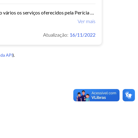
A Perícia Médica atende aos servidores do município de Fortaleza. São vários os serviços oferecidos pela Perícia Médica do IPM, como: avaliação da aptidão dos candidatos ao...
Ver mais
Atualização:
16/11/2022
da API
).