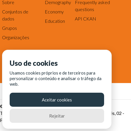
Sobre
Demography
Frequently asked
questions
Conjuntos de
Economy
dados
API CKAN
Education
Grupos
Organizações
Uso de cookies
Usamos cookies próprios e de terceiros para
personalizar o conteúdo e analisar o tráfego da
web.
Aceitar cookies
© Fortaleza Digital || CITINOVA - Fundação de Ciência,
Tecnologia e Inovação de Fortaleza - Rua dos Tremembés, 02 -
Rejeitar
Praia de Iracema - Fortaleza-CE