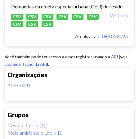
Demandas da coleta especial urbana (CEU) de resíduos sólidos no município de Fortaleza.
Ver mais
CSV
CSV
CSV
CSV
CSV
CSV
CSV
CSV
CSV
Atualização:
08/07/2025
Você também pode ter acesso a esses registros usando a
API
(veja
Documentação da API
).
Organizações
ACFOR(1)
Grupos
Gestão Pública(1)
Meio ambiente e Urb...(1)