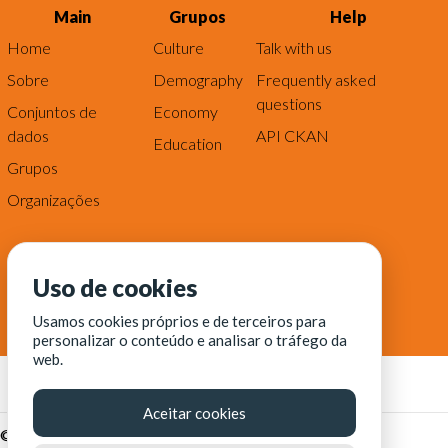
Main
Grupos
Help
Home
Culture
Talk with us
Sobre
Demography
Frequently asked
questions
Conjuntos de
Economy
dados
API CKAN
Education
Grupos
Organizações
Uso de cookies
Usamos cookies próprios e de terceiros para
personalizar o conteúdo e analisar o tráfego da
web.
Aceitar cookies
© Fortaleza Digital || CITINOVA - Fundação de Ciência,