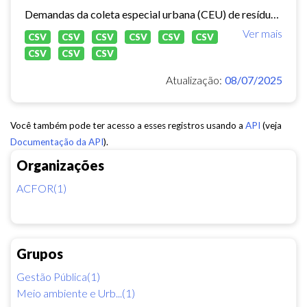
Demandas da coleta especial urbana (CEU) de resíduos sólidos no município de Fortaleza.
Ver mais
CSV
CSV
CSV
CSV
CSV
CSV
CSV
CSV
CSV
Atualização:
08/07/2025
Você também pode ter acesso a esses registros usando a
API
(veja
Documentação da API
).
Organizações
ACFOR(1)
Grupos
Gestão Pública(1)
Meio ambiente e Urb...(1)