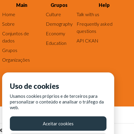
Main
Grupos
Help
Home
Culture
Talk with us
Sobre
Demography
Frequently asked
questions
Conjuntos de
Economy
dados
API CKAN
Education
Grupos
Organizações
Uso de cookies
Usamos cookies próprios e de terceiros para
personalizar o conteúdo e analisar o tráfego da
web.
Aceitar cookies
© Fortaleza Digital || CITINOVA - Fundação de Ciência,