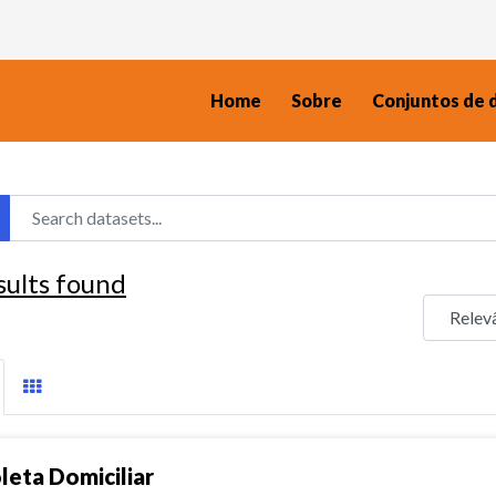
Home
Sobre
Conjuntos de 
sults found
leta Domiciliar