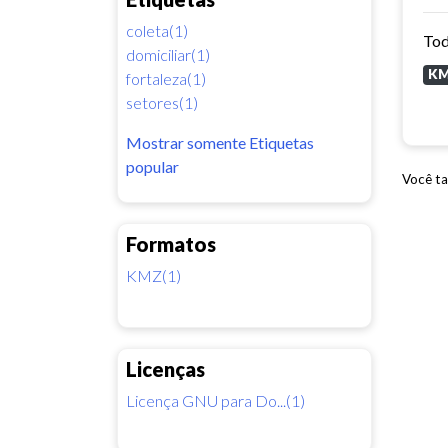
coleta(1)
Tod
domiciliar(1)
K
fortaleza(1)
setores(1)
Mostrar somente Etiquetas
popular
Você ta
Formatos
KMZ(1)
Licenças
Licença GNU para Do...(1)