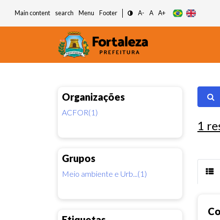
Main content
search
Menu
Footer
A-
A
A+
Organizações
ACFOR(1)
1
re
Grupos
Meio ambiente e Urb...(1)
Co
Etiquetas