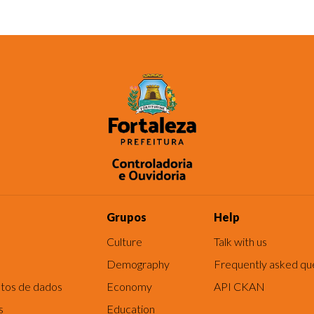
Grupos
Help
Culture
Talk with us
Demography
Frequently asked qu
tos de dados
Economy
API CKAN
s
Education