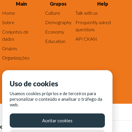
Main
Grupos
Help
Home
Culture
Talk with us
Sobre
Demography
Frequently asked
questions
Conjuntos de
Economy
dados
API CKAN
Education
Grupos
Organizações
Uso de cookies
Usamos cookies próprios e de terceiros para
personalizar o conteúdo e analisar o tráfego da
web.
Aceitar cookies
© Fortaleza Digital || CITINOVA - Fundação de Ciência,