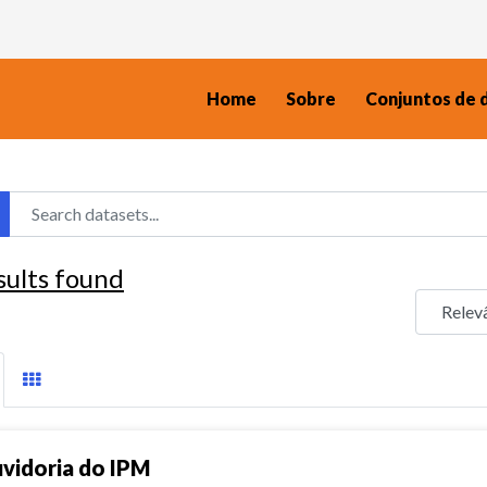
Home
Sobre
Conjuntos de 
sults found
vidoria do IPM