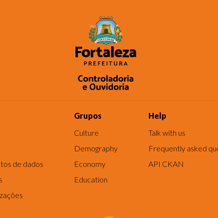
Grupos
Help
Culture
Talk with us
Demography
Frequently asked qu
tos de dados
Economy
API CKAN
s
Education
izações