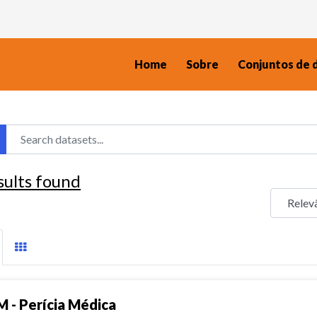
Home
Sobre
Conjuntos de 
sults found
M - Perícia Médica