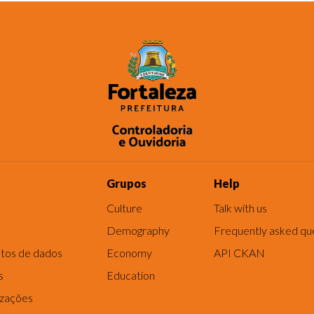
Grupos
Help
Culture
Talk with us
Demography
Frequently asked qu
tos de dados
Economy
API CKAN
s
Education
izações