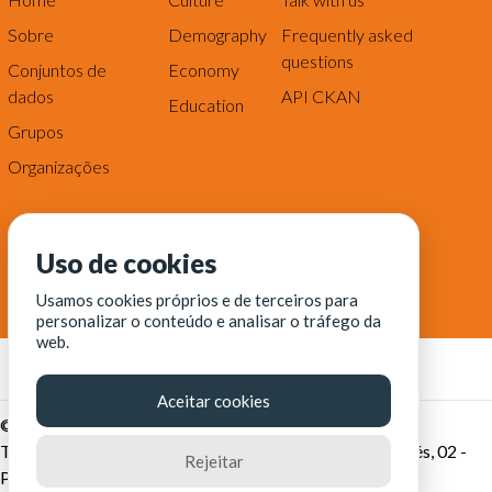
Sobre
Demography
Frequently asked
questions
Conjuntos de
Economy
dados
API CKAN
Education
Grupos
Organizações
Uso de cookies
Usamos cookies próprios e de terceiros para
personalizar o conteúdo e analisar o tráfego da
web.
Aceitar cookies
© Fortaleza Digital || CITINOVA - Fundação de Ciência,
Tecnologia e Inovação de Fortaleza - Rua dos Tremembés, 02 -
Rejeitar
Praia de Iracema - Fortaleza-CE