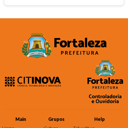
Main
Grupos
Help
Home
Culture
Talk with us