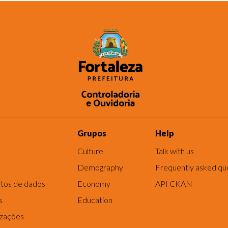
Grupos
Help
Culture
Talk with us
Demography
Frequently asked qu
tos de dados
Economy
API CKAN
s
Education
izações