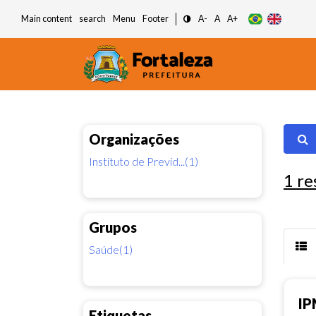
Main content
search
Menu
Footer
A-
A
A+
Organizações
Instituto de Previd...(1)
1
re
Grupos
Saúde(1)
IP
Etiquetas