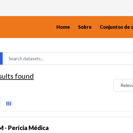
Home
Sobre
Conjuntos de 
sults found
M - Perícia Médica