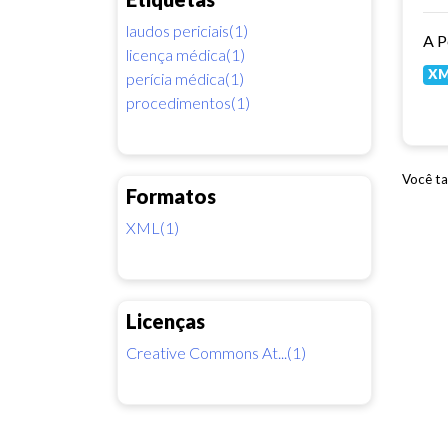
laudos periciais(1)
licença médica(1)
X
perícia médica(1)
procedimentos(1)
Você ta
Formatos
XML(1)
Licenças
Creative Commons At...(1)