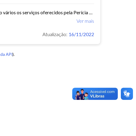
A Perícia Médica atende aos servidores do município de Fortaleza. São vários os serviços oferecidos pela Perícia Médica do IPM, como: avaliação da aptidão dos candidatos ao...
Ver mais
Atualização:
16/11/2022
da API
).