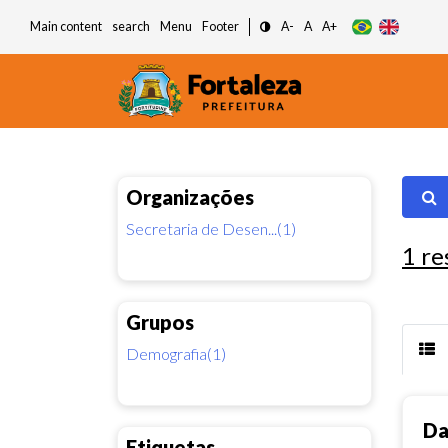
Main content
search
Menu
Footer
A-
A
A+
Organizações
Secretaria de Desen...(1)
1
re
Grupos
Demografia(1)
Da
Etiquetas