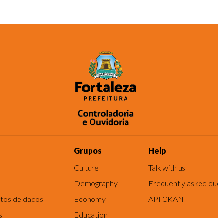
Grupos
Help
Culture
Talk with us
Demography
Frequently asked qu
tos de dados
Economy
API CKAN
s
Education