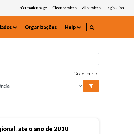
Information page
Clean services
All services
Legislation
dados
Organizações
Help
Environment and Urbanism
Frequently asked questions
Ordenar por
ional, até o ano de 2010