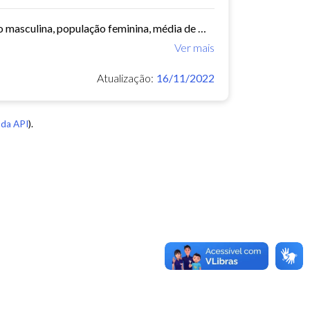
Este conjunto de dados contém informações demográficas (população masculina, população feminina, média de moradores por domicílio, etc) para cada bairro e regional de Fortaleza...
Ver mais
Atualização:
16/11/2022
da API
).