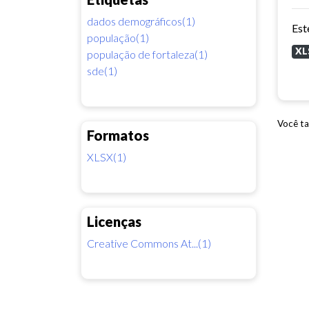
dados demográficos(1)
população(1)
XL
população de fortaleza(1)
sde(1)
Você ta
Formatos
XLSX(1)
Licenças
Creative Commons At...(1)