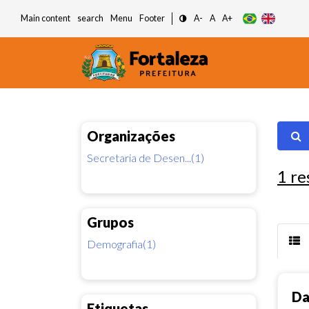
Main content
search
Menu
Footer
A-
A
A+
Organizações
Secretaria de Desen...(1)
1
re
Grupos
Demografia(1)
Da
Etiquetas