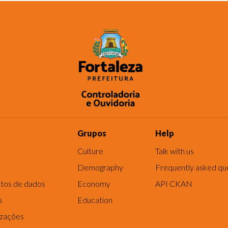
Grupos
Help
Culture
Talk with us
Demography
Frequently asked qu
tos de dados
Economy
API CKAN
s
Education
izações