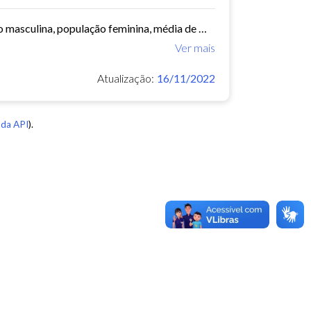
Este conjunto de dados contém informações demográficas (população masculina, população feminina, média de moradores por domicílio, etc) para cada bairro e regional de Fortaleza...
Ver mais
Atualização:
16/11/2022
da API
).