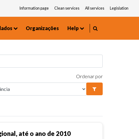
Information page
Clean services
All services
Legislation
dados
Organizações
Help
Environment and Urbanism
Frequently asked questions
Ordenar por
ional, até o ano de 2010