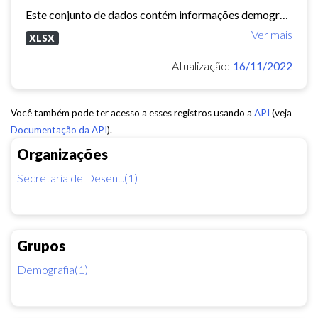
Este conjunto de dados contém informações demográficas (população masculina, população feminina, média de moradores por domicílio, etc) para cada bairro e regional de Fortaleza...
Ver mais
XLSX
Atualização:
16/11/2022
Você também pode ter acesso a esses registros usando a
API
(veja
Documentação da API
).
Organizações
Secretaria de Desen...(1)
Grupos
Demografia(1)