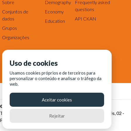
Sobre
Demography
Frequently asked
questions
Conjuntos de
Economy
dados
API CKAN
Education
Grupos
Organizações
Uso de cookies
Usamos cookies próprios e de terceiros para
personalizar o conteúdo e analisar o tráfego da
web.
Aceitar cookies
© Fortaleza Digital || CITINOVA - Fundação de Ciência,
Tecnologia e Inovação de Fortaleza - Rua dos Tremembés, 02 -
Rejeitar
Praia de Iracema - Fortaleza-CE